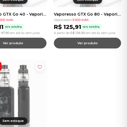
Vaporesso GTX Go 40 - Vaporizador - 1500mAh
Vaporesso GTX Go 80 - Vaporizador - 3000mAh
.500 mAh
Vaporizador
|
3.000 mAh
11
R$
125,91
10% OFF/Pix
10% OFF/Pix
97,90
em até 6x sem juros
A partir de
R$
139,90
em até 6x sem juros
Ver produto
Ver produto
Sem estoque