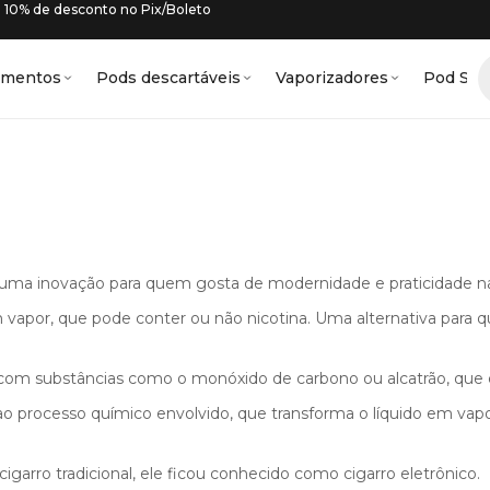
10% de desconto no Pix/Boleto
amentos
Pods descartáveis
Vaporizadores
Pod Sys
é uma inovação para quem gosta de modernidade e praticidade n
) em vapor, que pode conter ou não nicotina. Uma alternativa par
m substâncias como o monóxido de carbono ou alcatrão, que é t
o processo químico envolvido, que transforma o líquido em vapor.
garro tradicional, ele ficou conhecido como cigarro eletrônico.