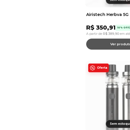
R$
350,91
10% OFF/
A partir de
R$
389,90
em até
Ver produt
Oferta
Sem estoqu