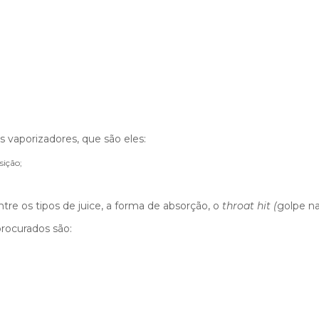
os vaporizadores, que são eles:
sição;
tre os tipos de juice, a forma de absorção, o
throat hit (
golpe n
procurados são: