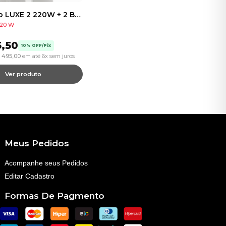
Vaporesso LUXE 2 220W + 2 Baterias - Vaporizador Kit
20 W
,50
10% OFF/Pix
495,00
em até 6x sem juros
Ver produto
Meus Pedidos
Acompanhe seus Pedidos
Editar Cadastro
Formas De Pagmento