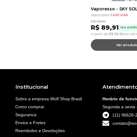
Vaporizador
|
1.400 mAh
R$
139,00
R$
89,91
10% OFF/Pi
A partir de
R$
99,90
em até 
Ver produt
Institucional
Atendiment
Sobre a empresa Wolf Shop Brasil
Horário de func
Como comprar
Segunda a sexta 
Seguranca
(11) 96626-
Envios e Fretes
contato@wol
Reembolso e Devoluções