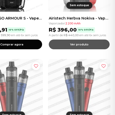
Sem estoque
VAPORESSO ARMOUR S - Vape - Kit com 1 Bateria
Airistech Herbva Nokiva - Vaporizador de Ervas - 2200mAh
Vaporizador
|
2.200 mAh
,91
R$
396,00
10% OFF/Pix
10% OFF/Pix
599,90
em até 6x sem juros
A partir de
R$
440,00
em até 6x sem juros
Comprar agora
Ver produto
Sem estoque
Sem estoque