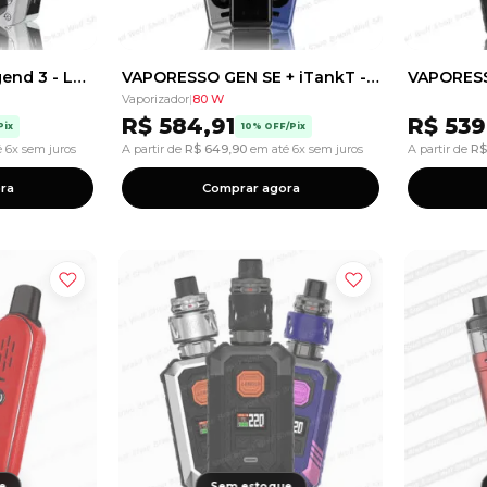
GEEKVAPE Aegis Legend 3 - L300 Vape - Kit com 2 Baterias
VAPORESSO GEN SE + iTankT - Vape - Kit com 1 Bateria
Vaporizador
|
80 W
R$
584,91
R$
539
Pix
10% OFF/Pix
 6x sem juros
A partir de
R$
649,90
em até 6x sem juros
A partir de
R$
ra
Comprar agora
e
Sem estoque