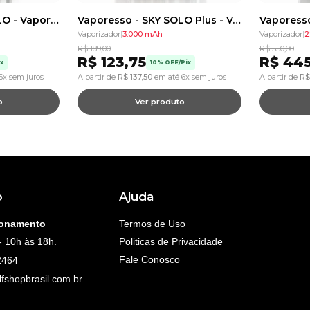
Vaporesso - SKY SOLO - Vaporizador Kit
Vaporesso - SKY SOLO Plus - Vaporizador Kit
Vaporizador
|
3.000 mAh
Vaporizador
|
2
R$
189,00
R$
550,00
R$
123,75
R$
445
x
10% OFF/Pix
6x sem juros
A partir de
R$
137,50
em até 6x sem juros
A partir de
R$
o
Ver produto
o
Ajuda
ionamento
Termos de Uso
- 10h às 18h.
Politicas de Privacidade
Fale Conosco
2464
fshopbrasil.com.br