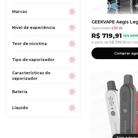
Marcas
Nível de experiência
Vaporizador
|
230 W
R$
719,91
10% OFF/
A partir de
R$
799,90
em até
Teor de nicotina
Comprar ago
Tipo de vaporizador
Características do
vaporizador
Bateria
Líquido
Sem estoqu