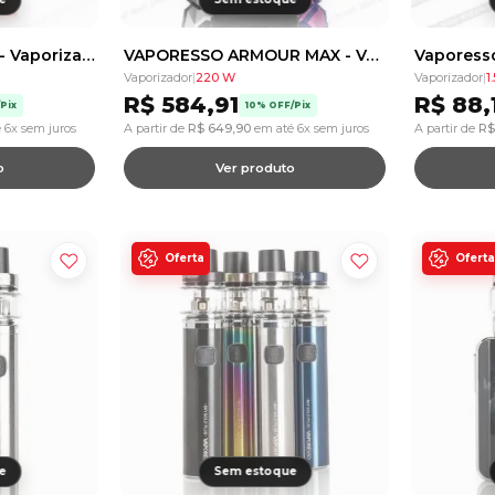
Airistech Herbva 5G - Vaporizador de Ervas - 1100mAh
VAPORESSO ARMOUR MAX - Vape - Kit com 2 Baterias
Vaporizador
|
220 W
Vaporizador
|
1
R$
584,91
R$
88,
Pix
10% OFF/Pix
 6x sem juros
A partir de
R$
649,90
em até 6x sem juros
A partir de
R$
o
Ver produto
Oferta
Oferta
e
Sem estoque