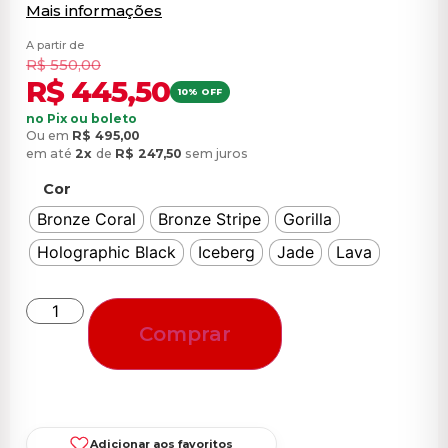
Mais informações
A partir de
R$
550,00
R$
445,50
10% OFF
no Pix ou boleto
Ou em
R$
495,00
em até
2x
de
R$
247,50
sem juros
Cor
Bronze Coral
Bronze Stripe
Gorilla
Holographic Black
Iceberg
Jade
Lava
Comprar
Adicionar aos favoritos