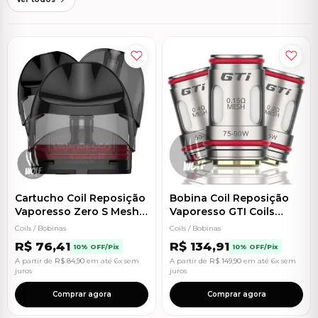
Cartucho Coil Reposição
Bobina Coil Reposição
Vaporesso Zero S Mesh
Vaporesso GTI Coils
Coil 1.0 e 1.2
Mesh
Coils / Bobinas
Coils / Bobinas
R$
76,41
R$
134,91
10% OFF/Pix
10% OFF/Pix
A partir de
R$
84,90
em até 6x sem
A partir de
R$
149,90
em até 6x sem
juros
juros
Comprar agora
Comprar agora