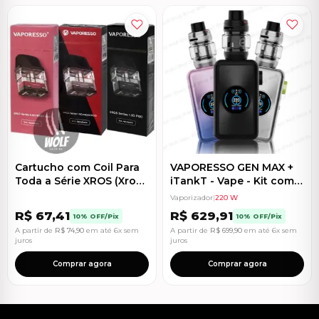
Cartucho com Coil Para
VAPORESSO GEN MAX +
Toda a Série XROS (Xros
iTankT - Vape - Kit com 2
Mini, Xros 2, Xros 3, Xros
Baterias
Vaporizador
|
220 W
Nano) 2ML
R$
67,41
R$
629,91
10% OFF/Pix
10% OFF/Pix
A partir de
R$
74,90
em até 6x sem
A partir de
R$
699,90
em até 6x sem
juros
juros
Comprar agora
Comprar agora