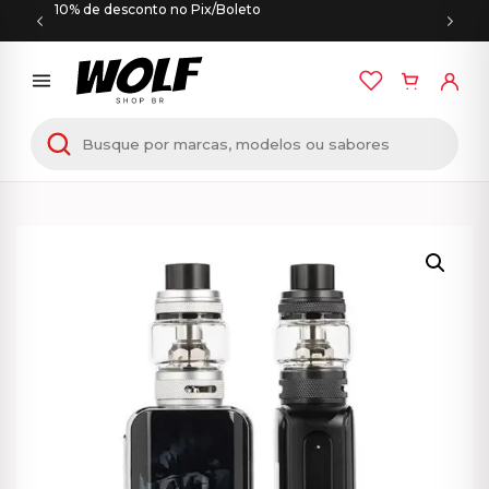
10% de desconto no Pix/Boleto
Início
/
VAPORESSO
/ Vaporesso LUXE 2 220W + 2
Baterias – Vaporizador Kit