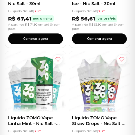
Nic Salt - 30ml
Ice - Nic Salt - 30ml
E-líquido NicSalt
|
30 ml
E-líquido NicSalt
|
30 ml
R$
67,41
R$
56,61
10% OFF/Pix
10% OFF/Pix
A partir de
R$
74,90
em até 6x sem
A partir de
R$
62,90
em até 6x sem
juros
juros
Comprar agora
Comprar agora
Líquido ZOMO Vape
Líquido ZOMO Vape
Linha Mint - Nic Salt -
Straw Drops - Nic Salt -
30ml - 20mg
30ml - 20mg
E-líquido NicSalt
|
30 ml
E-líquido NicSalt
|
30 ml