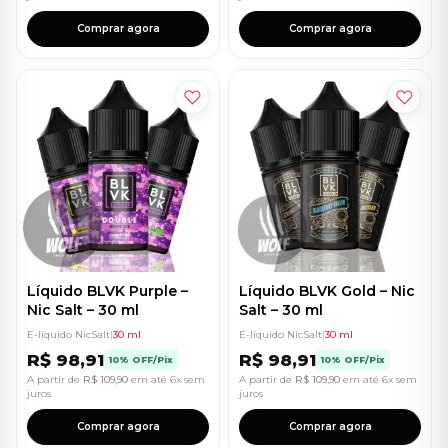
Comprar agora
Comprar agora
Líquido BLVK Purple –
Líquido BLVK Gold – Nic
Nic Salt – 30 ml
Salt – 30 ml
E-líquido NicSalt
|
30 ml
E-líquido NicSalt
|
30 ml
R$
98,91
R$
98,91
10% OFF/Pix
10% OFF/Pix
A partir de
R$
109,90
em até 6x sem
A partir de
R$
109,90
em até 6x sem
juros
juros
Comprar agora
Comprar agora