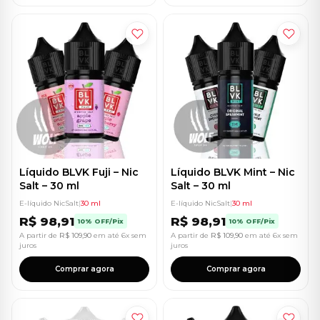
Líquido BLVK Fuji – Nic
Líquido BLVK Mint – Nic
Salt – 30 ml
Salt – 30 ml
E-líquido NicSalt
|
30 ml
E-líquido NicSalt
|
30 ml
R$
98,91
R$
98,91
10% OFF/Pix
10% OFF/Pix
A partir de
R$
109,90
em até 6x sem
A partir de
R$
109,90
em até 6x sem
juros
juros
Comprar agora
Comprar agora