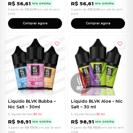
R$
56,61
R$
56,61
10% OFF/Pix
10% OFF/Pix
A partir de
R$
62,90
em até 6x sem
A partir de
R$
62,90
em até 6x sem
juros
juros
Comprar agora
Comprar agora
Líquido BLVK Bubba –
Líquido BLVK Aloe – Nic
Nic Salt – 30ml
Salt – 30 ml
E-líquido NicSalt
|
30 ml
E-líquido NicSalt
|
30 ml
R$
98,91
R$
98,91
10% OFF/Pix
10% OFF/Pix
A partir de
R$
109,90
em até 6x sem
A partir de
R$
109,90
em até 6x sem
juros
juros