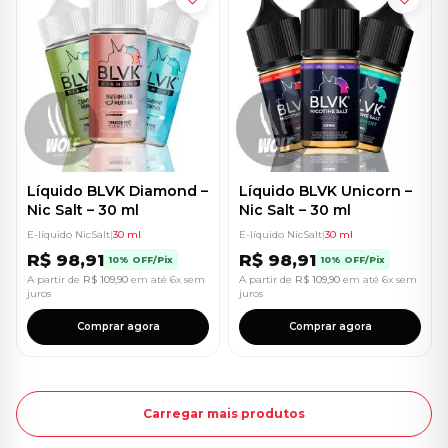
Líquido BLVK Diamond –
Líquido BLVK Unicorn –
Nic Salt – 30 ml
Nic Salt – 30 ml
E-líquido NicSalt
|
30 ml
E-líquido NicSalt
|
30 ml
R$
98,91
R$
98,91
10% OFF/Pix
10% OFF/Pix
A partir de
R$
109,90
em até 6x sem
A partir de
R$
109,90
em até 6x sem
juros
juros
Comprar agora
Comprar agora
Carregar mais produtos