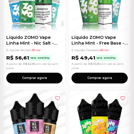
Líquido ZOMO Vape
Líquido ZOMO Vape
Linha Mint - Nic Salt -
Linha Mint - Free Base -
30ml - 20mg
60ml - 3mg
E-líquido NicSalt
|
30 ml
E-líquido Freebase
|
60 ml
R$
56,61
R$
49,41
10% OFF/Pix
10% OFF/Pix
A partir de
R$
62,90
em até 6x sem
A partir de
R$
54,90
em até 6x sem
juros
juros
Comprar agora
Comprar agora