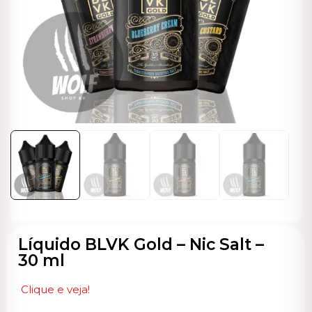
ocável
Líquido BLVK Gold – Nic Salt –
30 ml
Clique e veja!