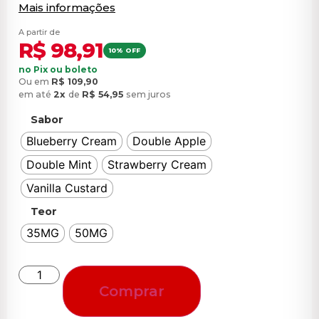
Mais informações
A partir de
R$
98,91
10% OFF
no Pix ou boleto
Ou em
R$
109,90
em até
2x
de
R$
54,95
sem juros
Sabor
Blueberry Cream
Double Apple
Double Mint
Strawberry Cream
Vanilla Custard
Teor
35MG
50MG
Comprar