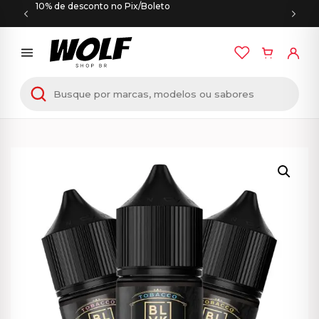
10% de desconto no Pix/Boleto
Início
/
E-LÍQUIDOS
/
NIC SALT
/ Líquido BLVK Gold –
Nic Salt – 30 ml