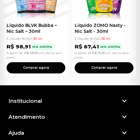
Líquido BLVK Bubba –
Líquido ZOMO Nasty -
Nic Salt – 30ml
Nic Salt - 30ml
E-líquido NicSalt
|
30 ml
E-líquido NicSalt
|
30 ml
R$
98,91
R$
67,41
10% OFF/Pix
10% OFF/Pix
A partir de
R$
109,90
em até 6x sem
A partir de
R$
74,90
em até 6x sem
juros
juros
Comprar agora
Comprar agora
Institucional
Atendimento​
Ajuda