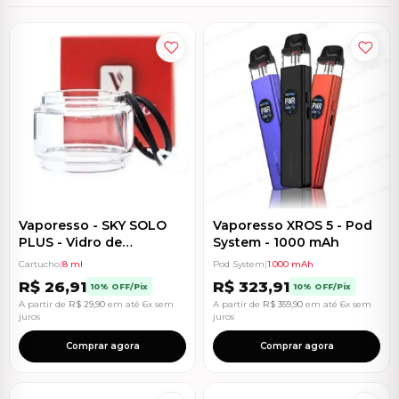
Vaporesso - SKY SOLO
Vaporesso XROS 5 - Pod
PLUS - Vidro de
System - 1000 mAh
Reposição 8ml
Cartucho
|
8 ml
Pod System
|
1.000 mAh
R$
26,91
R$
323,91
10% OFF/Pix
10% OFF/Pix
A partir de
R$
29,90
em até 6x sem
A partir de
R$
359,90
em até 6x sem
juros
juros
Comprar agora
Comprar agora