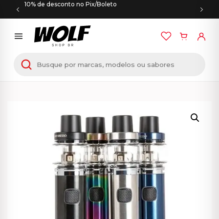
10% de desconto no Pix/Boleto
Início
/
VAPORESSO
/ Vaporesso – SKY SOLO Plus –
Vaporizador Kit