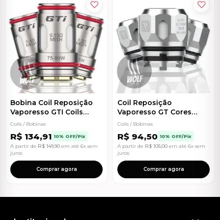
Bobina Coil Reposição
Coil Reposição
Vaporesso GTI Coils
Vaporesso GT Cores
Mesh
Coils (3 unidades)
Coils / Bobinas
Coils / Bobinas
R$
134,91
R$
94,50
10% OFF/Pix
10% OFF/Pix
A partir de
R$
149,90
em até 6x sem
A partir de
R$
105,00
em até 6x sem
juros
juros
Comprar agora
Comprar agora