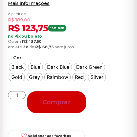
Mais informações
A partir de
R$
189,00
R$
123,75
10% OFF
no Pix ou boleto
Ou em
R$
137,50
em até
2x
de
R$
68,75
sem juros
Cor
Black
Blue
Dark Blue
Dark Green
Gold
Grey
Raimbow
Red
Silver
Comprar
Adicionar aos favoritos