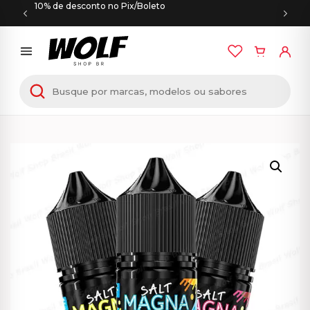
10% de desconto no Pix/Boleto
Início
/
E-LÍQUIDOS
/
NIC SALT
/ Líquido Magna Salt
– Nic Salt – 30ML