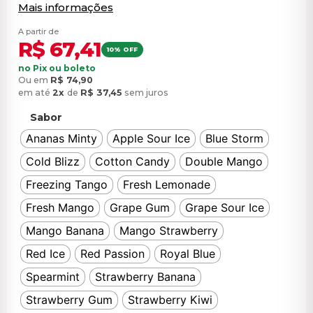
Mais informações
A partir de
R$
67,41
10% OFF
no Pix ou boleto
Ou em
R$
74,90
em até
2x
de
R$
37,45
sem juros
Sabor
Ananas Minty
Apple Sour Ice
Blue Storm
Cold Blizz
Cotton Candy
Double Mango
Freezing Tango
Fresh Lemonade
Fresh Mango
Grape Gum
Grape Sour Ice
Mango Banana
Mango Strawberry
Red Ice
Red Passion
Royal Blue
Spearmint
Strawberry Banana
Strawberry Gum
Strawberry Kiwi