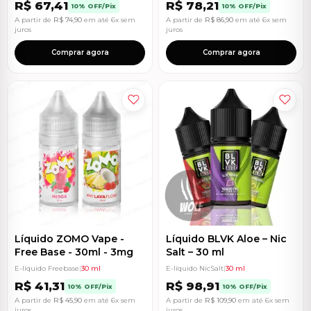
R$
67,41
R$
78,21
10% OFF/Pix
10% OFF/Pix
A partir de
R$
74,90
em até 6x sem
A partir de
R$
86,90
em até 6x sem
juros
juros
Comprar agora
Comprar agora
Líquido ZOMO Vape -
Líquido BLVK Aloe – Nic
Free Base - 30ml - 3mg
Salt – 30 ml
E-líquido Freebase
|
30 ml
E-líquido NicSalt
|
30 ml
R$
41,31
R$
98,91
10% OFF/Pix
10% OFF/Pix
A partir de
R$
45,90
em até 6x sem
A partir de
R$
109,90
em até 6x sem
juros
juros