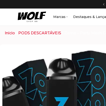
Marcas
Destaques & Lanç
Início
/
PODS DESCARTÁVEIS
/ Zomo – Party Mesh Co