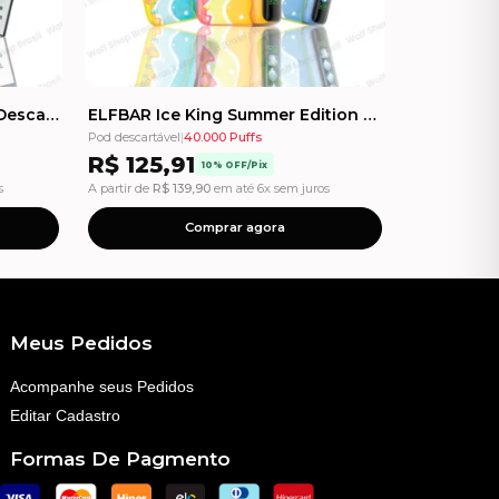
IGNITE V55 Ultra THIN - Pod Descartável - 5500 Puffs
ELFBAR Ice King Summer Edition - 40000 Puffs - Pod Descartável
Pod descartável
|
40.000 Puffs
R$
125,91
10% OFF/Pix
s
A partir de
R$
139,90
em até 6x sem juros
Comprar agora
Meus Pedidos
Acompanhe seus Pedidos
Editar Cadastro
Formas De Pagmento