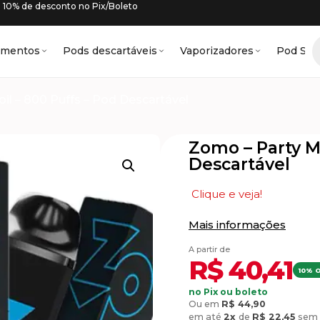
10% de desconto no Pix/Boleto
amentos
Pods descartáveis
Vaporizadores
Pod Sys
il – 800 Puffs – Pod Descartável
Zomo – Party Me
Descartável
Clique e veja!
Mais informações
A partir de
R$
40,41
10% 
no Pix ou boleto
Ou em
R$
44,90
em até
2x
de
R$
22,45
sem 