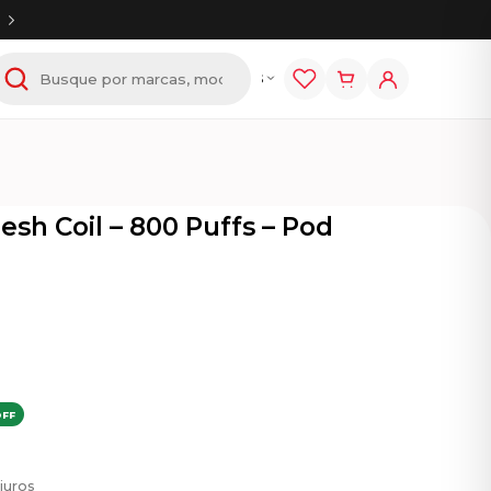
tem
E-líquidos
Acessórios
sh Coil – 800 Puffs – Pod
OFF
juros