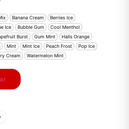
Mix
Banana Cream
Berries Ice
ue Ice
Bubble Gum
Cool Menthol
pefruit Burst
Gum Mint
Halls Orange
e
Mint
Mint Ice
Peach Frost
Pop Ice
rry Cream
Watermelon Mint
ar
s