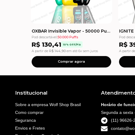
OXBAR Invisible Vapor - 50000 Puffs - Pod Descartável
Pod descartável
|
50.000 Puffs
Pod desca
R$
130,41
R$
39
10% OFF/Pix
A partir de
R$
144,90
em até 6x sem juros
A partir d
Comprar agora
Institucional
Atendiment
Sobre a empresa Wolf Shop Brasil
Horário de func
Como comprar
Segunda a sexta 
Seguranca
(11) 96626-
Envios e Fretes
contato@wol