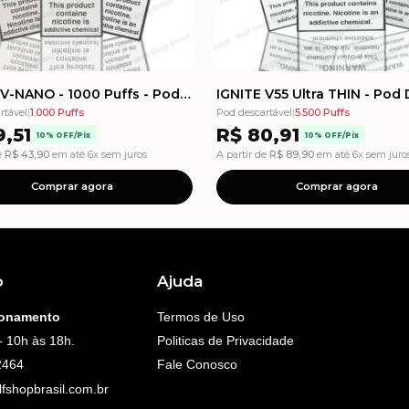
IGNITE V-NANO - 1000 Puffs - Pod Descartável
rtável
|
1.000 Puffs
Pod descartável
|
5.500 Puffs
,51
R$
80,91
10% OFF/Pix
10% OFF/Pix
e
R$
43,90
em até 6x sem juros
A partir de
R$
89,90
em até 6x sem juro
Comprar agora
Comprar agora
o
Ajuda
ionamento
Termos de Uso
- 10h às 18h.
Politicas de Privacidade
Fale Conosco
2464
fshopbrasil.com.br