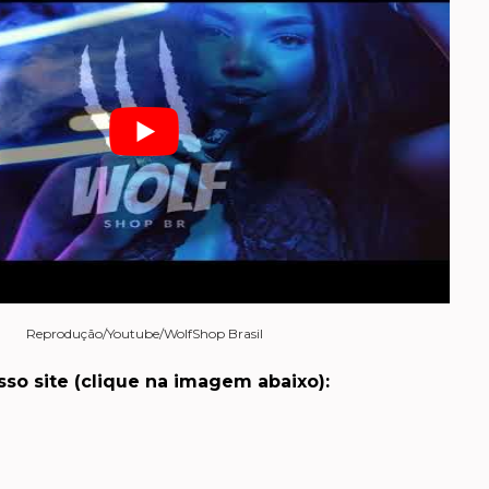
Reprodução/Youtube/WolfShop Brasil
o site (clique na imagem abaixo):