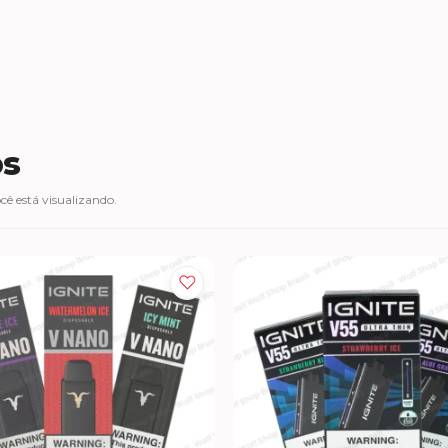
os
ê está visualizando.