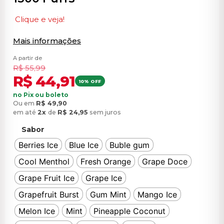
Clique e veja!
Mais informações
A partir de
R$
55,99
R$
44,91
10% OFF
no Pix ou boleto
Ou em
R$
49,90
em até
2x
de
R$
24,95
sem juros
Sabor
Berries Ice
Blue Ice
Buble gum
Cool Menthol
Fresh Orange
Grape Doce
Grape Fruit Ice
Grape Ice
Grapefruit Burst
Gum Mint
Mango Ice
Melon Ice
Mint
Pineapple Coconut