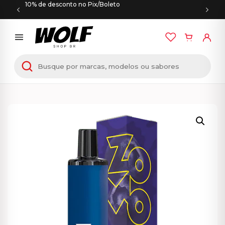
10% de desconto no Pix/Boleto
Início
/
PODS DESCARTÁVEIS
/ Zomo Flow – Pod
Descartável – 1500 Puffs