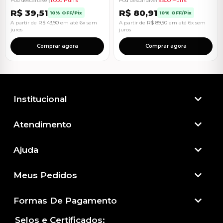
Pod descartável
|
1.000 Puffs
Pod descartável
|
5.500 Puffs
R$
39,51
R$
80,91
10% OFF/Pix
10% OFF/Pix
A partir de
R$
43,90
em até 6x sem
A partir de
R$
89,90
em até 6x sem
juros
juros
Comprar agora
Comprar agora
Institucional
Atendimento​
Ajuda
Meus Pedidos
Formas De Pagamento
Selos e Certificados: