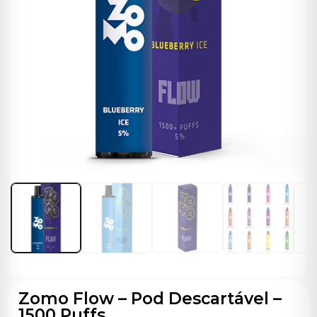
ocável
Zomo Flow – Pod Descartável –
1500 Puffs