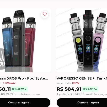
Vaporesso XROS Pro - Pod System - 1200mAh
em
|
1.200 mAh
Vaporizador
|
80 W
8,11
R$
584,91
10% OFF/Pix
10% OFF/Pix
e
R$
297,90
em até 6x sem juros
A partir de
R$
649,90
em até 6x sem ju
Comprar agora
Comprar agora