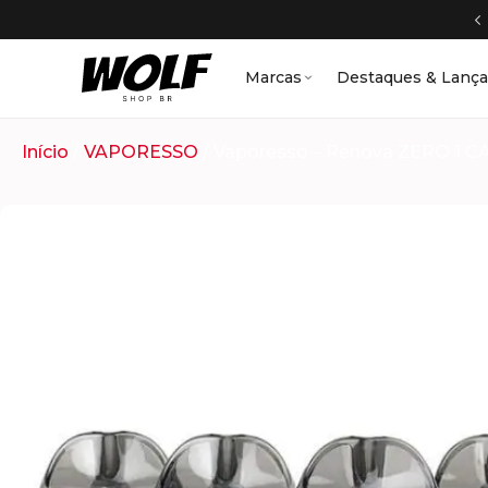
Marcas
Destaques & Lanç
Início
/
VAPORESSO
/ Vaporesso – Renova ZERO 1 C