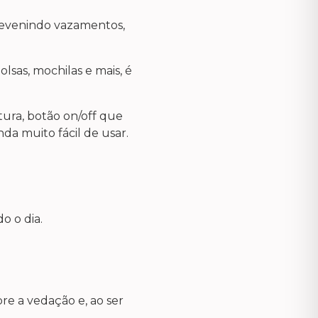
revenindo vazamentos,
sas, mochilas e mais, é
ura, botão on/off que
da muito fácil de usar.
o o dia.
bre a vedação e, ao ser