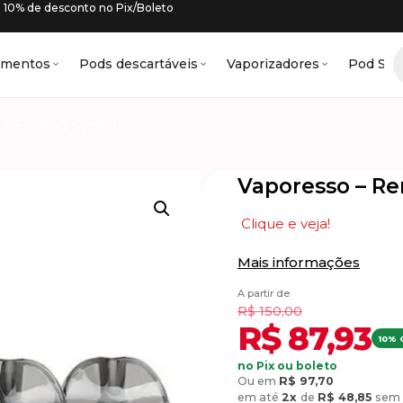
10% de desconto no Pix/Boleto
amentos
Pods descartáveis
Vaporizadores
Pod Sys
ARE – Pod System
Vaporesso – Re
Clique e veja!
Mais informações
A partir de
R$
150,00
R$
87,93
10% 
no Pix ou boleto
Ou em
R$
97,70
em até
2x
de
R$
48,85
sem 