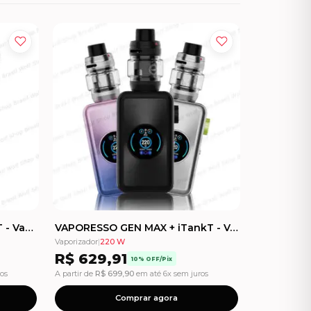
VAPORESSO GEN SE + iTankT - Vape - Kit com 1 Bateria
VAPORESSO GEN MAX + iTankT - Vape - Kit com 2 Baterias
Vaporizador
|
220 W
R$
629,91
10% OFF/Pix
ros
A partir de
R$
699,90
em até 6x sem juros
Comprar agora