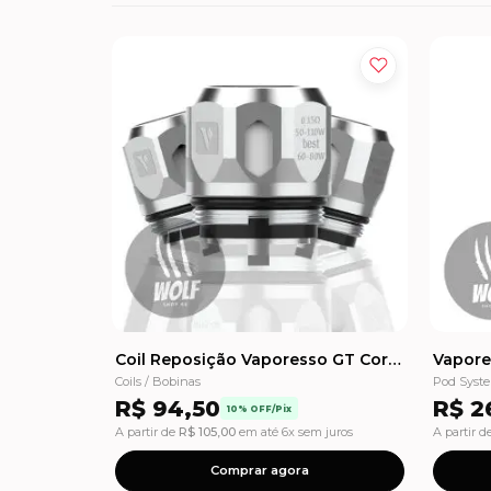
Coil Reposição Vaporesso GT Cores Coils (3 unidades)
Coils / Bobinas
Pod Syst
R$
94,50
R$
26
10% OFF/Pix
A partir de
R$
105,00
em até 6x sem juros
A partir d
Comprar agora