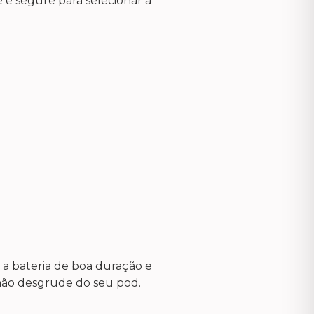
 e segure para selecionar a
a bateria de boa duração e
não desgrude do seu pod.