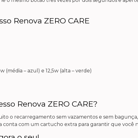
one o mesmo botão três vezes por dois segundos e aperte
resso Renova ZERO CARE
w (média – azul) e 12,5w (alta – verde)
oresso Renova ZERO CARE?
muito o recarregamento sem vazamentos e sem bagunça, 
 conta com um cartucho extra para garantir que você 
ora o seu!