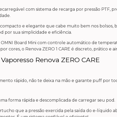
carregável com sistema de recarga por pressão PTF, p
dade.
compacto e elegante que cabe muito bem nos bolsos, bol
 por sua simplicidade e eficiência.
o OMNI Board Mini com controle automático de temperat
or cores, o Renova ZERO 1 CARE é discreto, prático e ain
od Vaporesso Renova ZERO CARE
nto rápido, não te deixa na mão e garante puff por tod
 uma forma rápida e descomplicada de carregar seu pod.
cartucho que a pressão exercida pela saída do e-líquido a
entos. É um sistema confiável e eficiente!