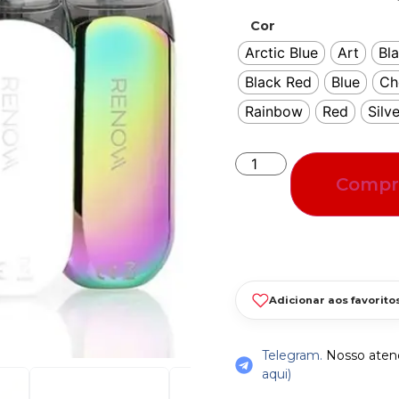
Cor
Arctic Blue
Art
Bl
Black Red
Blue
Ch
Rainbow
Red
Silve
Compr
Adicionar aos favorito
Telegram.
Nosso atend
aqui)