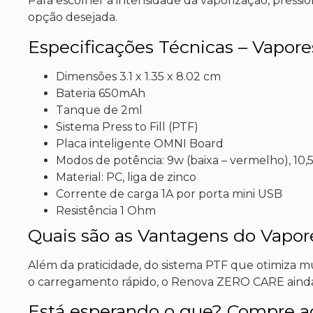
Para escolher a intensidade da vaporização, pressi
opção desejada.
Especificações Técnicas – Vapo
Dimensões 3.1 x 1.35 x 8.02 cm
Bateria 650mAh
Tanque de 2ml
Sistema Press to Fill (PTF)
Placa inteligente OMNI Board
Modos de potência: 9w (baixa – vermelho), 10,5
Material: PC, liga de zinco
Corrente de carga 1A por porta mini USB
Resistência 1 Ohm
Quais são as Vantagens do Vap
Além da praticidade, do sistema PTF que otimiza 
o carregamento rápido, o Renova ZERO CARE ainda
Está esperando o que? Compre ag