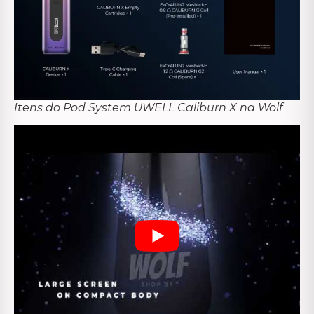
Itens do Pod System UWELL Caliburn X na Wolf