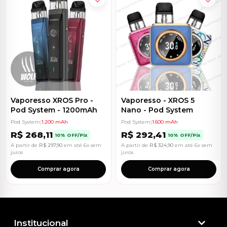
Vaporesso XROS Pro -
Vaporesso - XROS 5
Pod System - 1200mAh
Nano - Pod System
Pod System
|
1.200 mAh
Pod System
|
1.600 mAh
R$
268,11
R$
292,41
10% OFF/Pix
10% OFF/Pix
A partir de
R$
297,90
em até 6x sem
A partir de
R$
324,90
em até 6x sem
juros
juros
Comprar agora
Comprar agora
Institucional