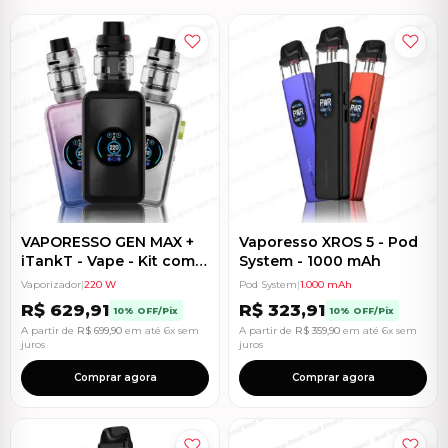
VAPORESSO GEN MAX +
Vaporesso XROS 5 - Pod
iTankT - Vape - Kit com 2
System - 1000 mAh
Baterias
Vaporizador
|
220 W
Pod System
|
1.000 mAh
R$
629,91
R$
323,91
10% OFF/Pix
10% OFF/Pix
A partir de
R$
699,90
em até 6x sem
A partir de
R$
359,90
em até 6x sem
juros
juros
Comprar agora
Comprar agora