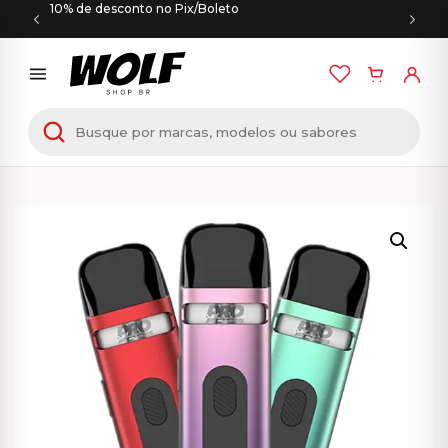
10% de desconto no Pix/Boleto
Início
/
UWELL CALIBURN
/ UWELL Caliburn X –
Podsystem – 850mAh