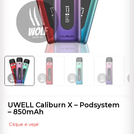
ocável
UWELL Caliburn X – Podsystem
– 850mAh
Clique e veja!