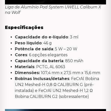
Liga de Alumínio Pod System UWELL Caliburn X
na Wolf
Especificações
Capacidade do e-líquido
: 3 ml
Peso líquido
: 46 g
Potência de saída
: 5 W – 20 W
Cores
: 6 opções elegantes
Capacidade da bateria
: 850 mAh
Materiais
: PCTG, AL 6063
Dimensões:
107,4 mm x 27,5 mm x 15,6 mm
Bobinas Inclusas/detahes
: FeCrAl Bobina
UN2 Meshed-H 0,8 Ω CALIBURN G (pré-
instalada) e FeCrAl UN2 Meshed-H 1,2 Ω
Bobina CALIBURN G2 (sobressalente)