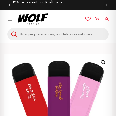
10% de desconto no Pix/Boleto
Início
/
NIKBAR
/ NIKBAR – Mini – 1500 Puffs – Pod
Descartável