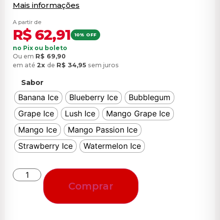
Mais informações
A partir de
R$
62,91
10% OFF
no Pix ou boleto
Ou em
R$
69,90
em até
2x
de
R$
34,95
sem juros
Sabor
Banana Ice
Blueberry Ice
Bubblegum
Grape Ice
Lush Ice
Mango Grape Ice
Mango Ice
Mango Passion Ice
Strawberry Ice
Watermelon Ice
Comprar