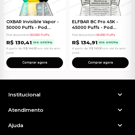
OXBAR Invisible Vapor -
ELFBAR BC Pro 45K -
50000 Puffs - Pod
45000 Puffs - Pod
Descartável
Descartável
Pod descartável
|
50.000 Puffs
Pod descartável
|
45.000 Puffs
R$
130,41
R$
134,91
10% OFF/Pix
10% OFF/Pix
A partir de
R$
144,90
em até 6x sem
A partir de
R$
149,90
em até 6x sem
juros
juros
Comprar agora
Comprar agora
Institucional
Atendimento​
Ajuda