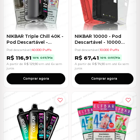
NIKBAR Triple Chill 40K -
NIKBAR 10000 - Pod
Pod Descartável -
Descartável - 10000
40.000 Puffs
Puffs
Pod descartável
|
40.000 Puffs
Pod descartável
|
10.000 Puffs
R$
116,91
R$
67,41
10% OFF/Pix
10% OFF/Pix
A partir de
R$
129,90
em até 6x sem
A partir de
R$
74,90
em até 6x sem
juros
juros
Comprar agora
Comprar agora