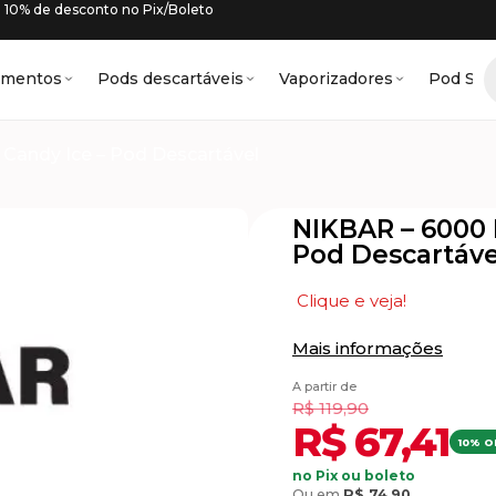
10% de desconto no Pix/Boleto
amentos
Pods descartáveis
Vaporizadores
Pod Sys
Candy Ice – Pod Descartável
NIKBAR – 6000 
Pod Descartáve
Clique e veja!
Mais informações
A partir de
R$
119,90
R$
67,41
10% O
no Pix ou boleto
Ou em
R$
74,90