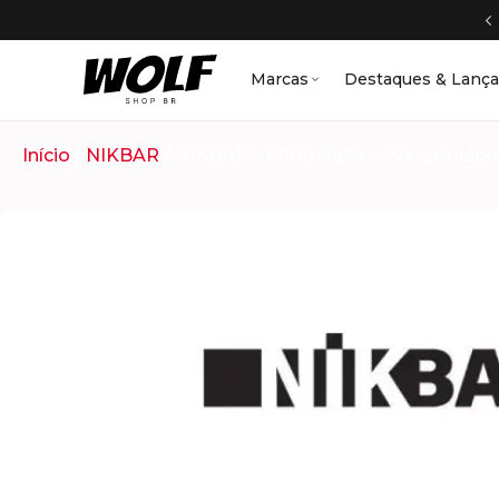
Marcas
Destaques & Lanç
Início
/
NIKBAR
/ NIKBAR – 6000 Puffs – Watermelon 