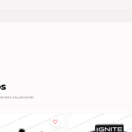
os
ê está visualizando.