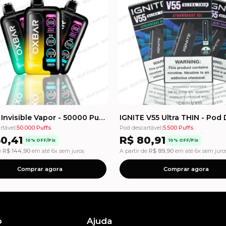
OXBAR Invisible Vapor - 50000 Puffs - Pod Descartável
rtável
|
50.000 Puffs
Pod descartável
|
5.500 Puffs
0,41
R$
80,91
10% OFF/Pix
10% OFF/Pix
e
R$
144,90
em até 6x sem juros
A partir de
R$
89,90
em até 6x sem juro
Comprar agora
Comprar agora
o
Ajuda