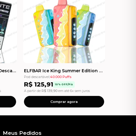
IGNITE V55 Ultra THIN - Pod Descartável - 5500 Puffs
ELFBAR Ice King Summer Edition - 40000 Puffs - Pod Descartável
Pod descartável
|
40.000 Puffs
R$
125,91
10% OFF/Pix
s
A partir de
R$
139,90
em até 6x sem juros
Comprar agora
Meus Pedidos