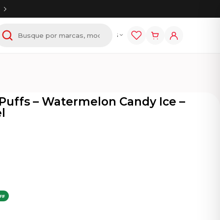
tem
E-líquidos
Acessórios
Puffs – Watermelon Candy Ice –
l
FF