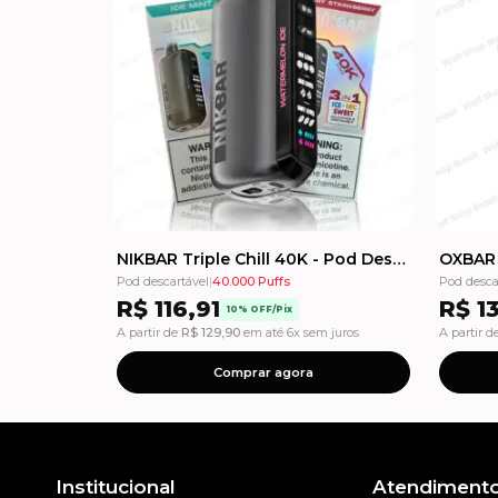
NIKBAR Triple Chill 40K - Pod Descartável - 40.000 Puffs
Pod descartável
|
40.000 Puffs
Pod desca
R$
116,91
R$
13
10% OFF/Pix
A partir de
R$
129,90
em até 6x sem juros
A partir d
Comprar agora
Institucional
Atendiment