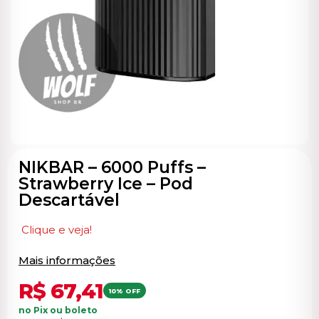
ocável
NIKBAR – 6000 Puffs –
Strawberry Ice – Pod
Descartável
Clique e veja!
Mais informações
R$
67,41
10% OFF
no Pix ou boleto