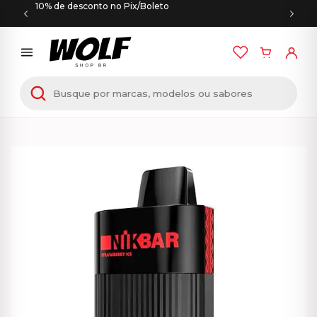
10% de desconto no Pix/Boleto
Início
/
NIKBAR
/ NIKBAR – 6000 Puffs – Strawberry
Ice – Pod Descartável