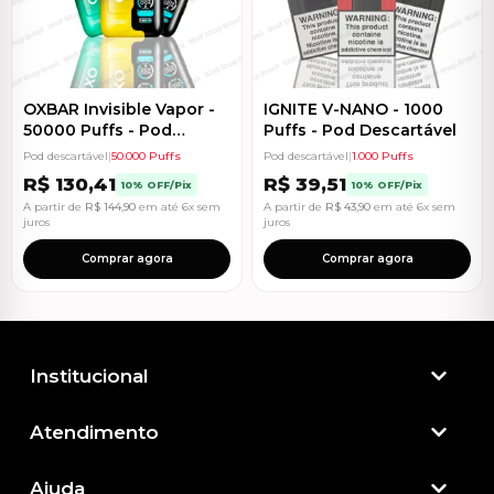
OXBAR Invisible Vapor -
IGNITE V-NANO - 1000
50000 Puffs - Pod
Puffs - Pod Descartável
Descartável
Pod descartável
|
50.000 Puffs
Pod descartável
|
1.000 Puffs
R$
130,41
R$
39,51
10% OFF/Pix
10% OFF/Pix
A partir de
R$
144,90
em até 6x sem
A partir de
R$
43,90
em até 6x sem
juros
juros
Comprar agora
Comprar agora
Institucional
Atendimento​
Ajuda