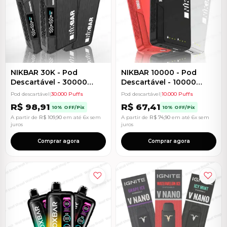
NIKBAR 30K - Pod
NIKBAR 10000 - Pod
Descartável - 30000
Descartável - 10000
Puffs
Puffs
Pod descartável
|
30.000 Puffs
Pod descartável
|
10.000 Puffs
R$
98,91
R$
67,41
10% OFF/Pix
10% OFF/Pix
A partir de
R$
109,90
em até 6x sem
A partir de
R$
74,90
em até 6x sem
juros
juros
Comprar agora
Comprar agora