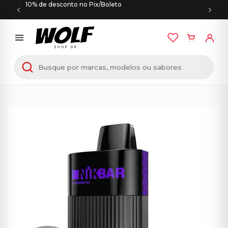
10% de desconto no Pix/Boleto
Início
/
NIKBAR
/ NIKBAR – 6000 Puffs – Blueberry
Ice – Pod Descartável