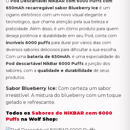
O
Pod Descartável NIKBAR com 6000 Puffs com
650mAh recarregável sabor Blueberry Ice
é um
cigarro eletrônico com um novo visual elegante e
tecnológico, que chama atenção pela sua beleza e
praticidade. Além disso, é um ótimo produto para quem
deseja potência e durabilidade em seu Pod, conta com
incríveis 6000 puffs
para durar por vários dias com
diversos sabores deliciosos para dificultar a sua escolha.
Com uma
bateria de 650mAh
, é uma especialidade do
Pod descartável NikBar 6000 Puffs
a junção dos
sabores, com a
qualidade e durabilidade
de seus
produtos.
Sabor Blueberry Ice:
Com certeza um sabor
irresistível. A mistura do blueberry com um toque
gelado e refrescante.
Todos os
Sabores do NIKBAR com 6000
Puffs
na Wolf Shop: