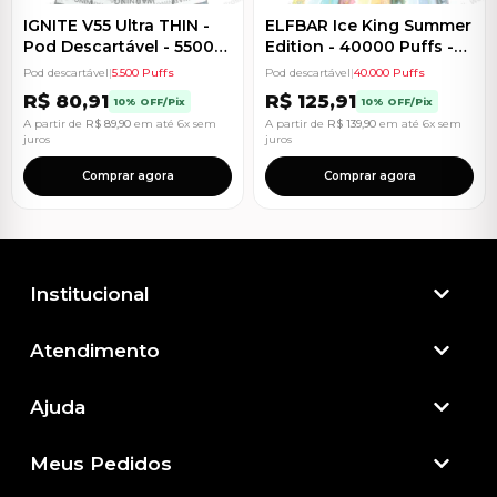
IGNITE V55 Ultra THIN -
ELFBAR Ice King Summer
Pod Descartável - 5500
Edition - 40000 Puffs -
Puffs
Pod Descartável
Pod descartável
|
5.500 Puffs
Pod descartável
|
40.000 Puffs
R$
80,91
R$
125,91
10% OFF/Pix
10% OFF/Pix
A partir de
R$
89,90
em até 6x sem
A partir de
R$
139,90
em até 6x sem
juros
juros
Comprar agora
Comprar agora
Institucional
Atendimento​
Ajuda
Meus Pedidos