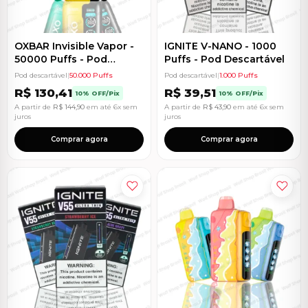
OXBAR Invisible Vapor -
IGNITE V-NANO - 1000
50000 Puffs - Pod
Puffs - Pod Descartável
Descartável
Pod descartável
|
50.000 Puffs
Pod descartável
|
1.000 Puffs
R$
130,41
R$
39,51
10% OFF/Pix
10% OFF/Pix
A partir de
R$
144,90
em até 6x sem
A partir de
R$
43,90
em até 6x sem
juros
juros
Comprar agora
Comprar agora