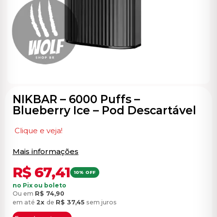
ocável
NIKBAR – 6000 Puffs –
Blueberry Ice – Pod Descartável
Clique e veja!
Mais informações
R$
67,41
10% OFF
no Pix ou boleto
Ou em
R$
74,90
em até
2x
de
R$
37,45
sem juros