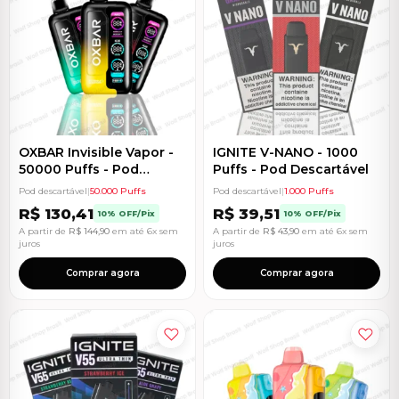
OXBAR Invisible Vapor -
IGNITE V-NANO - 1000
50000 Puffs - Pod
Puffs - Pod Descartável
Descartável
Pod descartável
|
50.000 Puffs
Pod descartável
|
1.000 Puffs
R$
130,41
R$
39,51
10% OFF/Pix
10% OFF/Pix
A partir de
R$
144,90
em até 6x sem
A partir de
R$
43,90
em até 6x sem
juros
juros
Comprar agora
Comprar agora