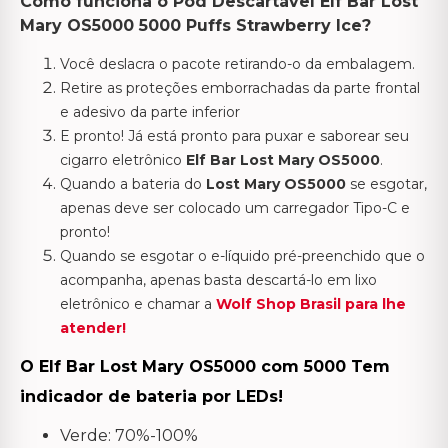
Como funciona o Pod Descartável Elf Bar Lost
Mary OS5000 5000 Puffs Strawberry Ice?
Você deslacra o pacote retirando-o da embalagem.
Retire as proteções emborrachadas da parte frontal
e adesivo da parte inferior
E pronto! Já está pronto para puxar e saborear seu
cigarro eletrônico
Elf Bar Lost Mary OS5000
.
Quando a bateria do
Lost Mary OS5000
se esgotar,
apenas deve ser colocado um carregador Tipo-C e
pronto!
Quando se esgotar o e-líquido pré-preenchido que o
acompanha, apenas basta descartá-lo em lixo
eletrônico e chamar a
Wolf Shop Brasil para lhe
atender!
O Elf Bar Lost Mary OS5000 com 5000 Tem
indicador de bateria por LEDs!
Verde: 70%-100%