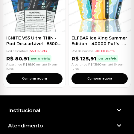
IGNITE V55 Ultra THIN -
ELFBAR Ice King Summer
Pod Descartável - 5500
Edition - 40000 Puffs -
Puffs
Pod Descartável
Pod descartável
|
5.500 Puffs
Pod descartável
|
40.000 Puffs
R$
80,91
R$
125,91
10% OFF/Pix
10% OFF/Pix
A partir de
R$
89,90
em até 6x sem
A partir de
R$
139,90
em até 6x sem
juros
juros
Comprar agora
Comprar agora
Institucional
Atendimento​