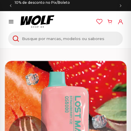
10% de desconto no Pix/Boleto
Início
/
PODS DESCARTÁVEIS
/ Lost Mary – OS5000 –
5000 Puffs – Strawberry Ice – Pod Descartável