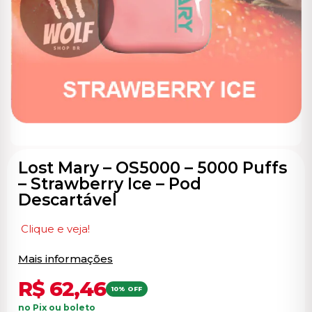
ocável
Lost Mary – OS5000 – 5000 Puffs
– Strawberry Ice – Pod
Descartável
Clique e veja!
Mais informações
R$
62,46
10% OFF
no Pix ou boleto