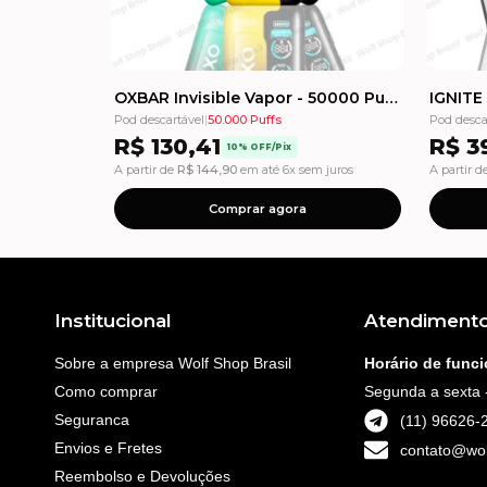
OXBAR Invisible Vapor - 50000 Puffs - Pod Descartável
Pod descartável
|
50.000 Puffs
Pod desca
R$
130,41
R$
39
10% OFF/Pix
A partir de
R$
144,90
em até 6x sem juros
A partir d
Comprar agora
Institucional
Atendiment
Sobre a empresa Wolf Shop Brasil
Horário de func
Como comprar
Segunda a sexta 
Seguranca
(11) 96626-
Envios e Fretes
contato@wol
Reembolso e Devoluções