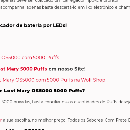
, apenas deve ser colocado um carregador Tipo-C e pronto!
 acompanha, apenas basta descartá-lo em lixo eletrônico e cha
cador de bateria por LEDs!
ost Mary 5000 Puffs
em nosso Site!
ar
Lost Mary OS5000
5000 Puffs?
 5000 puxadas, basta conciliar essas quantidades de Puffs dese
r
a sua escolha, no melhor preço. Todos os Sabores! Com Frete 