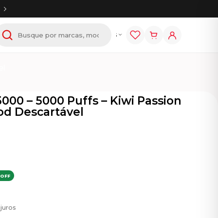
tem
E-líquidos
Acessórios
el
000 – 5000 Puffs – Kiwi Passion
Pod Descartável
 OFF
juros