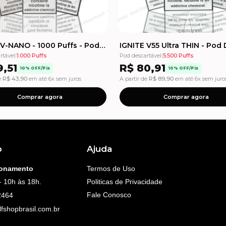
IGNITE V-NANO - 1000 Puffs - Pod Descartável
rtável
|
1.000 Puffs
Pod descartável
|
5.500 Puffs
,51
R$
80,91
10% OFF/Pix
10% OFF/Pix
e
R$
43,90
em até 6x sem juros
A partir de
R$
89,90
em até 6x sem juro
Comprar agora
Comprar agora
o
Ajuda
ionamento
Termos de Uso
- 10h às 18h.
Politicas de Privacidade
Fale Conosco
2464
fshopbrasil.com.br