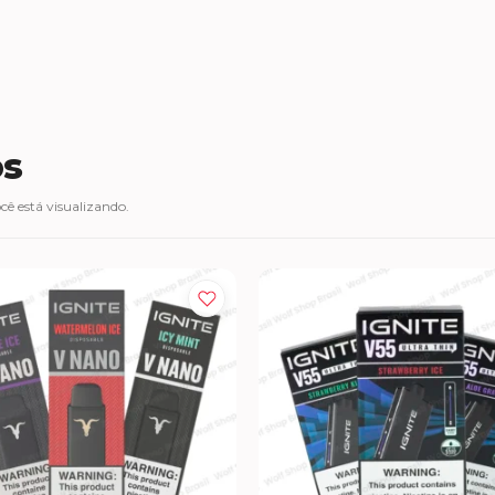
os
ê está visualizando.