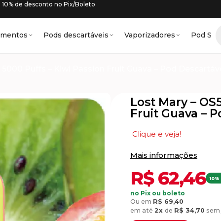
10% de desconto no Pix/Boleto
amentos
Pods descartáveis
Vaporizadores
Pod Sys
 5000 Puffs – Kiwi Passion Fruit Guava – Pod Descartáv
Lost Mary – OS5
Fruit Guava – 
Clique e veja!
Mais informações
R$
62,46
10%
no Pix ou boleto
Ou em
R$
69,40
em até
2x
de
R$
34,70
sem 