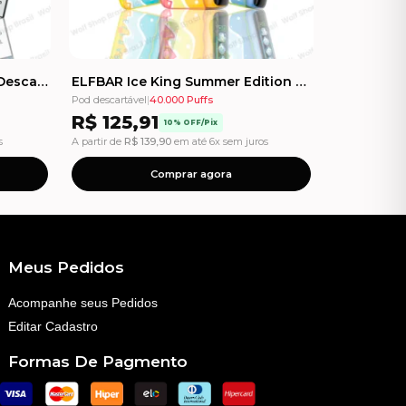
IGNITE V55 Ultra THIN - Pod Descartável - 5500 Puffs
ELFBAR Ice King Summer Edition - 40000 Puffs - Pod Descartável
Pod descartável
|
40.000 Puffs
R$
125,91
10% OFF/Pix
s
A partir de
R$
139,90
em até 6x sem juros
Comprar agora
Meus Pedidos
Acompanhe seus Pedidos
Editar Cadastro
Formas De Pagmento