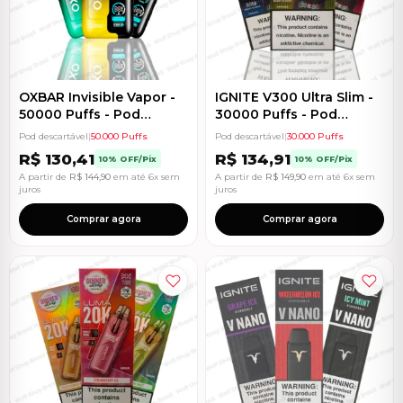
OXBAR Invisible Vapor -
IGNITE V300 Ultra Slim -
50000 Puffs - Pod
30000 Puffs - Pod
Descartável
Descartável
Pod descartável
|
50.000 Puffs
Pod descartável
|
30.000 Puffs
R$
130,41
R$
134,91
10% OFF/Pix
10% OFF/Pix
A partir de
R$
144,90
em até 6x sem
A partir de
R$
149,90
em até 6x sem
juros
juros
Comprar agora
Comprar agora