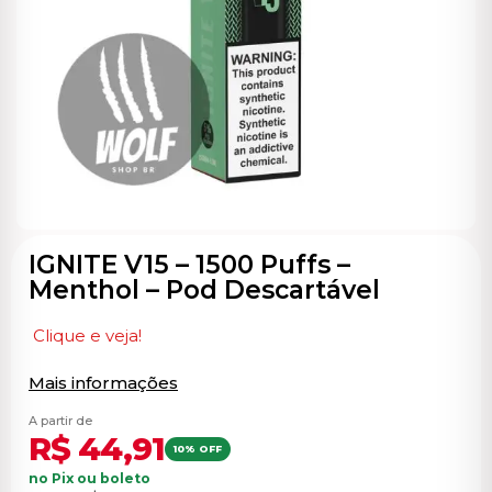
ocável
IGNITE V15 – 1500 Puffs –
Menthol – Pod Descartável
Clique e veja!
Mais informações
A partir de
R$
44,91
10% OFF
no Pix ou boleto