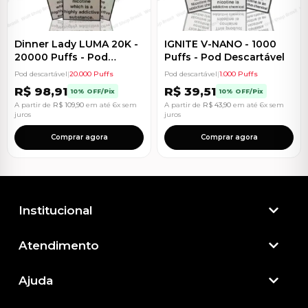
Dinner Lady LUMA 20K -
IGNITE V-NANO - 1000
20000 Puffs - Pod
Puffs - Pod Descartável
Descartável
Pod descartável
|
20.000 Puffs
Pod descartável
|
1.000 Puffs
R$
98,91
R$
39,51
10% OFF/Pix
10% OFF/Pix
A partir de
R$
109,90
em até 6x sem
A partir de
R$
43,90
em até 6x sem
juros
juros
Comprar agora
Comprar agora
Institucional
Atendimento​
Ajuda