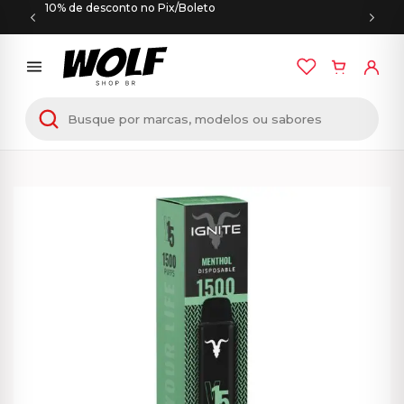
10% de desconto no Pix/Boleto
Início
/
PODS DESCARTÁVEIS
/ IGNITE V15 – 1500
Puffs – Menthol – Pod Descartável