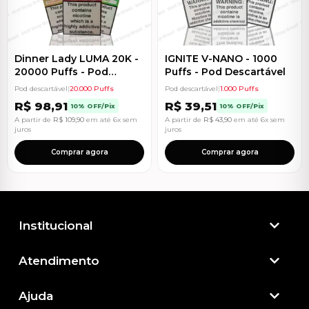
Dinner Lady LUMA 20K -
IGNITE V-NANO - 1000
20000 Puffs - Pod
Puffs - Pod Descartável
Descartável
Pod descartável
|
20.000 Puffs
Pod descartável
|
1.000 Puffs
R$
98,91
R$
39,51
10% OFF/Pix
10% OFF/Pix
A partir de
R$
109,90
em até 6x sem
A partir de
R$
43,90
em até 6x sem
juros
juros
Comprar agora
Comprar agora
Institucional
Atendimento​
Ajuda