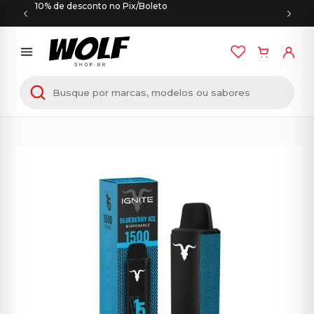
10% de desconto no Pix/Boleto
Início
/
PODS DESCARTÁVEIS
/ IGNITE V15 – 1500
Puffs – Blueberry Ice – Pod Descartável