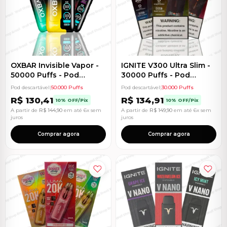
OXBAR Invisible Vapor -
IGNITE V300 Ultra Slim -
50000 Puffs - Pod
30000 Puffs - Pod
Descartável
Descartável
Pod descartável
|
50.000 Puffs
Pod descartável
|
30.000 Puffs
R$
130,41
R$
134,91
10% OFF/Pix
10% OFF/Pix
A partir de
R$
144,90
em até 6x sem
A partir de
R$
149,90
em até 6x sem
juros
juros
Comprar agora
Comprar agora