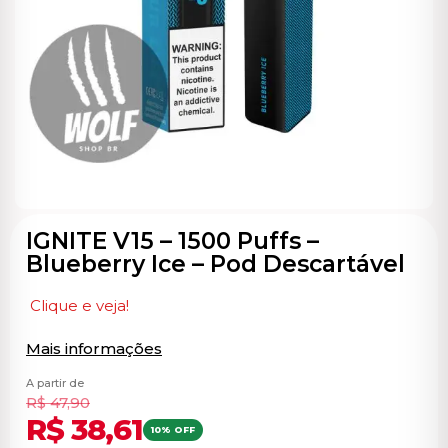
ocável
IGNITE V15 – 1500 Puffs –
Blueberry Ice – Pod Descartável
Clique e veja!
Mais informações
A partir de
R$
47,90
R$
38,61
10% OFF