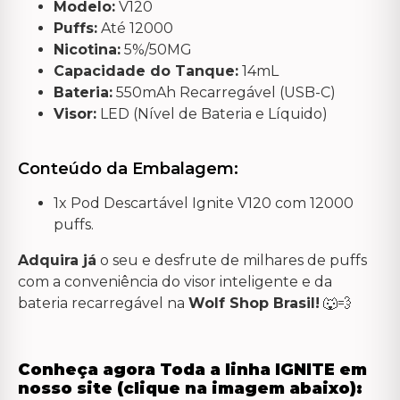
Modelo:
V120
Puffs:
Até 12000
Nicotina:
5%/50MG
Capacidade do Tanque:
14mL
Bateria:
550mAh Recarregável (USB-C)
Visor:
LED (Nível de Bateria e Líquido)
Conteúdo da Embalagem:
1x Pod Descartável Ignite V120 com 12000
puffs.
Adquira já
o seu e desfrute de milhares de puffs
com a conveniência do visor inteligente e da
bateria recarregável na
Wolf Shop Brasil!
🐺💨
Conheça agora Toda a linha IGNITE em
nosso site (clique na imagem abaixo):