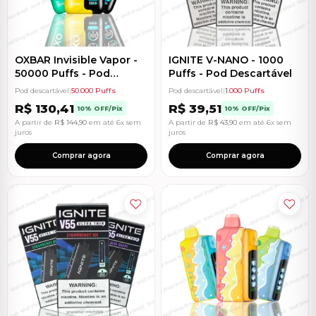
OXBAR Invisible Vapor -
IGNITE V-NANO - 1000
50000 Puffs - Pod
Puffs - Pod Descartável
Descartável
Pod descartável
|
50.000 Puffs
Pod descartável
|
1.000 Puffs
R$
130,41
R$
39,51
10% OFF/Pix
10% OFF/Pix
A partir de
R$
144,90
em até 6x sem
A partir de
R$
43,90
em até 6x sem
juros
juros
Comprar agora
Comprar agora