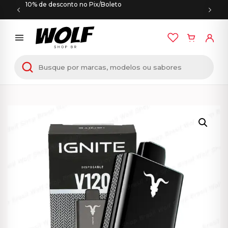
10% de desconto no Pix/Boleto
Início
/
PODS DESCARTÁVEIS
/ IGNITE V120 – Pod
Descartável – 12000 Puffs