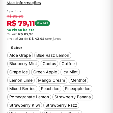
Mais informações
A partir de
R$
99,90
R$
79,11
10% OFF
no Pix ou boleto
Ou em
R$
87,90
em até
2x
de
R$
43,95
sem juros
Sabor
Aloe Grape
Blue Razz Lemon
Blueberry Mint
Cactus
Coffee
Grape Ice
Green Apple
Icy Mint
Lemon Lime
Mango Cream
Menthol
Mixed Berries
Peach Ice
Pineapple Ice
Pomegranate Lemon
Strawberry Banana
Strawberry Kiwi
Strawberry Razz