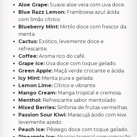
Aloe Grape:
Suave aloe vera com uva doce.
Blue Razz Lemon:
Framboesa azul ácida
com limão cítrico.
Blueberry Mint:
Mirtilo doce com frescor da
menta.
Cactus:
Exótico, levemente doce e
refrescante.
Coffee:
Aroma rico do café.
Grape Ice:
Uva doce com toque gelado.
Green Apple:
Maçã verde crocante e ácida.
Icy Mint:
Menta pura e gelada.
Lemon Lime:
Cítrico e vibrante.
Mango Cream:
Manga tropical e cremosa.
Menthol:
Refrescante sabor mentolado.
Mixed Berries:
Sinfonia de frutas vermelhas.
Passion Sour Kiwi:
Maracujá ácido com kiwi
levemente azedo.
Peach Ice:
Pêssego doce com toque gelado.
Pineapple Ice:
Abacaxi tropical com sensação