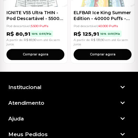
IGNITE V55 Ultra THIN -
ELFBAR Ice King Summer
Pod Descartável - 5500
Edition - 40000 Puffs -
Puffs
Pod Descartável
Pod descartável
|
5.500 Puffs
Pod descartável
|
40.000 Puffs
R$
80,91
R$
125,91
10% OFF/Pix
10% OFF/Pix
A partir de
R$
89,90
em até 6x sem
A partir de
R$
139,90
em até 6x sem
juros
juros
Comprar agora
Comprar agora
Institucional
Atendimento​
Ajuda
Meus Pedidos