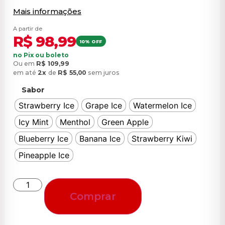
Mais informações
A partir de
R$
98,99
10% OFF
no Pix ou boleto
Ou em
R$
109,99
em até
2x
de
R$
55,00
sem juros
Sabor
Strawberry Ice
Grape Ice
Watermelon Ice
Icy Mint
Menthol
Green Apple
Blueberry Ice
Banana Ice
Strawberry Kiwi
Pineapple Ice
Comprar