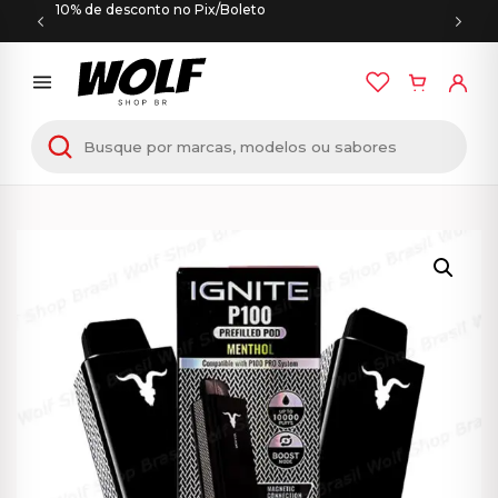
10% de desconto no Pix/Boleto
Início
/
PODS DESCARTÁVEIS
/ IGNITE P100 PRO –
Pod Descartável – Cartucho Refil