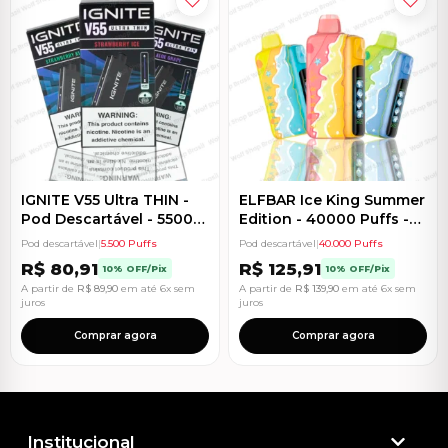
IGNITE V55 Ultra THIN -
ELFBAR Ice King Summer
Pod Descartável - 5500
Edition - 40000 Puffs -
Puffs
Pod Descartável
Pod descartável
|
5.500 Puffs
Pod descartável
|
40.000 Puffs
R$
80,91
R$
125,91
10% OFF/Pix
10% OFF/Pix
A partir de
R$
89,90
em até 6x sem
A partir de
R$
139,90
em até 6x sem
juros
juros
Comprar agora
Comprar agora
Institucional