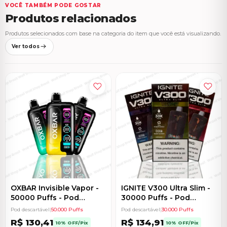
VOCÊ TAMBÉM PODE GOSTAR
Produtos relacionados
Produtos selecionados com base na categoria do item que você está visualizando.
Ver todos
OXBAR Invisible Vapor -
IGNITE V300 Ultra Slim -
50000 Puffs - Pod
30000 Puffs - Pod
Descartável
Descartável
Pod descartável
|
50.000 Puffs
Pod descartável
|
30.000 Puffs
R$
130,41
R$
134,91
10% OFF/Pix
10% OFF/Pix