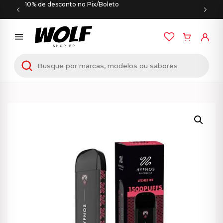
10% de desconto no Pix/Boleto
Início
/
PODS DESCARTÁVEIS
/ Hypnos – Pod
Descartável – 1500 Puffs