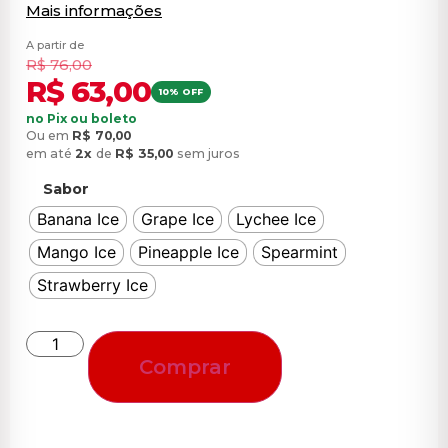
Mais informações
A partir de
R$
76,00
R$
63,00
10% OFF
no Pix ou boleto
Ou em
R$
70,00
em até
2x
de
R$
35,00
sem juros
Sabor
Banana Ice
Grape Ice
Lychee Ice
Mango Ice
Pineapple Ice
Spearmint
Strawberry Ice
Comprar