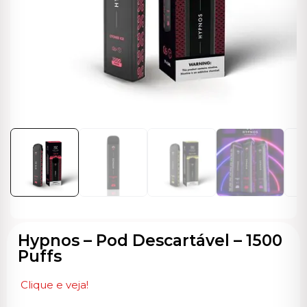
ocável
Hypnos – Pod Descartável – 1500
Puffs
Clique e veja!