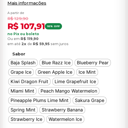
Mais informações
A partir de
R$
129,90
R$
107,91
10% OFF
no Pix ou boleto
Ou em
R$
119,90
em até
2x
de
R$
59,95
sem juros
Sabor
Baja Splash
Blue Razz Ice
Blueberry Pear
Grape Ice
Green Apple Ice
Ice Mint
Kiwi Dragon Fruit
Lime Grapefruit Ice
Miami Mint
Peach Mango Watermelon
Pineapple Plums Lime Mint
Sakura Grape
Spring Mint
Strawberry Banana
Strawberry Ice
Watermelon Ice