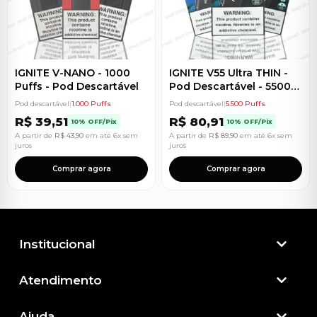
IGNITE V-NANO - 1000
IGNITE V55 Ultra THIN -
Puffs - Pod Descartável
Pod Descartável - 5500
Puffs
Pod descartável
|
1.000 Puffs
Pod descartável
|
5.500 Puffs
R$
39,51
R$
80,91
10% OFF/Pix
10% OFF/Pix
A partir de
R$
43,90
em até 6x sem
A partir de
R$
89,90
em até 6x sem
juros
juros
Comprar agora
Comprar agora
Institucional
Atendimento​
Ajuda