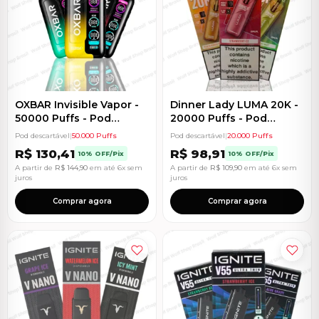
OXBAR Invisible Vapor -
Dinner Lady LUMA 20K -
50000 Puffs - Pod
20000 Puffs - Pod
Descartável
Descartável
Pod descartável
|
50.000 Puffs
Pod descartável
|
20.000 Puffs
R$
130,41
R$
98,91
10% OFF/Pix
10% OFF/Pix
A partir de
R$
144,90
em até 6x sem
A partir de
R$
109,90
em até 6x sem
juros
juros
Comprar agora
Comprar agora