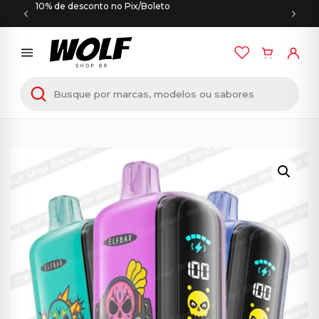
10% de desconto no Pix/Boleto
Início
/
PODS DESCARTÁVEIS
/ ELFBAR GH23000 –
23000 Puffs – Pod Descartável