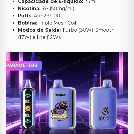
Capacidade de E-líquido:
23ml
Nicotina:
5% (50mg/ml)
Puffs:
Até 23.000
Bobina:
Triple Mesh Coil
Modos de Saída:
Turbo (30W), Smooth
(17W) e Lite (12W).