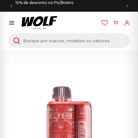
10% de desconto no Pix/Boleto
Início
/
PODS DESCARTÁVEIS
/ Elf Bar TE5000 –
5000 Puffs – Watermelon Ice – Pod Descartável