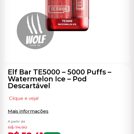
ocável
Elf Bar TE5000 – 5000 Puffs –
Watermelon Ice – Pod
Descartável
Clique e veja!
Mais informações
A partir de
R$
74,90