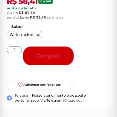
R$
58,41
10% OFF
no Pix ou boleto
Ou em
R$
64,90
em até
2x
de
R$
32,45
sem juros
Sabor
Watermelon Ice
Comprar
Adicionar aos favoritos
Telegram.
Nosso atendimento é pessoal e
personalizado; Via Telegram
(Clique aqui)