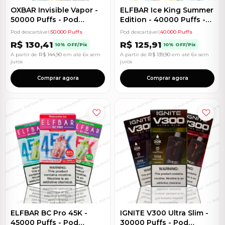
OXBAR Invisible Vapor -
ELFBAR Ice King Summer
50000 Puffs - Pod
Edition - 40000 Puffs -
Descartável
Pod Descartável
Pod descartável
|
50.000 Puffs
Pod descartável
|
40.000 Puffs
R$
130,41
R$
125,91
10% OFF/Pix
10% OFF/Pix
A partir de
R$
144,90
em até 6x sem
A partir de
R$
139,90
em até 6x sem
juros
juros
Comprar agora
Comprar agora
ELFBAR BC Pro 45K -
IGNITE V300 Ultra Slim -
45000 Puffs - Pod
30000 Puffs - Pod