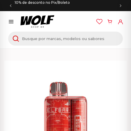
10% de desconto no Pix/Boleto
Início
/
PODS DESCARTÁVEIS
/ Elf Bar TE5000 –
5000 Puffs – Apple Peach – Pod Descartável