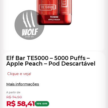
ocável
Elf Bar TE5000 – 5000 Puffs –
Apple Peach – Pod Descartável
Clique e veja!
Mais informações
A partir de
R$
74,90
R$
58,41
10% OFF