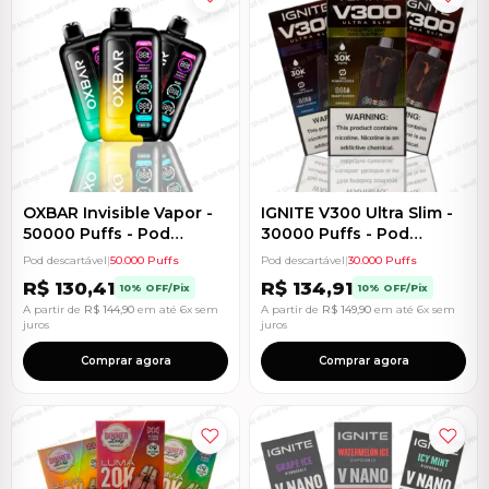
OXBAR Invisible Vapor -
IGNITE V300 Ultra Slim -
50000 Puffs - Pod
30000 Puffs - Pod
Descartável
Descartável
Pod descartável
|
50.000 Puffs
Pod descartável
|
30.000 Puffs
R$
130,41
R$
134,91
10% OFF/Pix
10% OFF/Pix
A partir de
R$
144,90
em até 6x sem
A partir de
R$
149,90
em até 6x sem
juros
juros
Comprar agora
Comprar agora