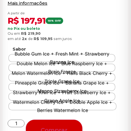
Mais informações
A partir de
R$
197,91
10% OFF
no Pix ou boleto
Ou em
R$
219,90
em até
2x
de
R$
109,95
sem juros
Sabor
Bubble Gum Ice + Fresh Mint + Strawberry
Banana Ice
Double Melon Ice + Blue Raspberry Ice +
Brain Freeze
Melon Watermelon Ice + Halls Black Cherry +
Triple Grape Ice
Pineapple Grape Ice + Banana Grape Ice +
Mango Strawberry Ice
Strawberry Kiwi Ice + Fruit Strawberry Ice +
Grape Apple Ice
Watermelon Cherry Ice + Double Apple Ice +
Berries Watermelon Ice
Comprar