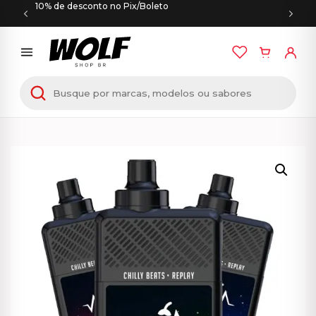
10% de desconto no Pix/Boleto
Início
/
PODS DESCARTÁVEIS
/ Chilly Beats Replay –
30K Puffs – Pod Descartável – 650 mAh