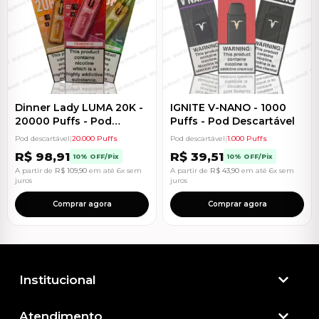
Dinner Lady LUMA 20K -
IGNITE V-NANO - 1000
20000 Puffs - Pod
Puffs - Pod Descartável
Descartável
Pod descartável
|
20.000 Puffs
Pod descartável
|
1.000 Puffs
R$
98,91
R$
39,51
10% OFF/Pix
10% OFF/Pix
A partir de
R$
109,90
em até 6x sem
A partir de
R$
43,90
em até 6x sem
juros
juros
Comprar agora
Comprar agora
Institucional
Atendimento​