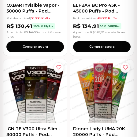
OXBAR Invisible Vapor -
ELFBAR BC Pro 45K -
50000 Puffs - Pod
45000 Puffs - Pod
Descartável
Descartável
Pod descartável
|
50.000 Puffs
Pod descartável
|
45.000 Puffs
R$
130,41
R$
134,91
10% OFF/Pix
10% OFF/Pix
A partir de
R$
144,90
em até 6x sem
A partir de
R$
149,90
em até 6x sem
juros
juros
Comprar agora
Comprar agora
IGNITE V300 Ultra Slim -
Dinner Lady LUMA 20K -
30000 Puffs - Pod
20000 Puffs - Pod