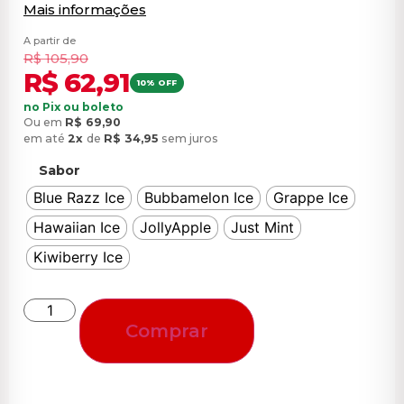
Mais informações
A partir de
R$
105,90
R$
62,91
10% OFF
no Pix ou boleto
Ou em
R$
69,90
em até
2x
de
R$
34,95
sem juros
Sabor
Blue Razz Ice
Bubbamelon Ice
Grappe Ice
Hawaiian Ice
JollyApple
Just Mint
Kiwiberry Ice
Comprar