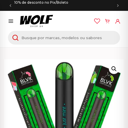
10% de desconto no Pix/Boleto
Início
/
PODS DESCARTÁVEIS
/ BLVK Ello – Pod
Descartável – Zero 0 Nicotina – 2500 Puffs