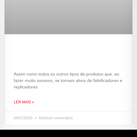
Como identificar um IGNITE
original x falso: Checklist
completo
Assim como todos os outros tipos de produtos que, ao
fazer muito sucesso, se tornam alvos de falsificadores e
replicadores
LER MAIS »
09/07/2026
Nenhum comentário