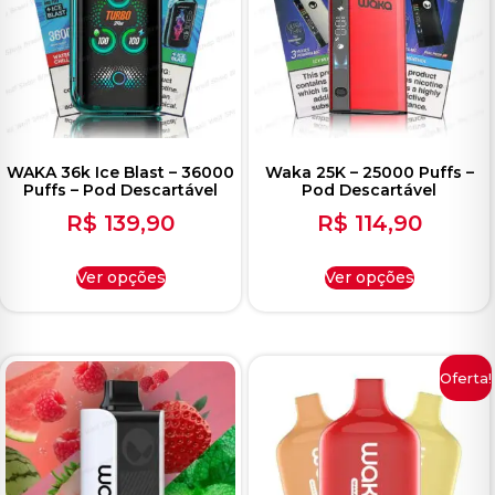
ocável
WAKA 36k Ice Blast – 36000
Waka 25K – 25000 Puffs –
Puffs – Pod Descartável
Pod Descartável
R$
139,90
R$
114,90
Ver opções
Ver opções
Oferta!